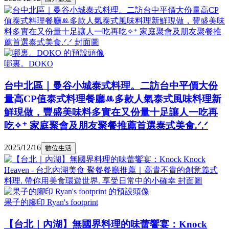
哪裏。DOKO
台中北區｜曼谷小城泰式料理。二訪台中平價大份
量高CP值泰式料理餐廳ꔛ多款人氣泰式風味料理新
鮮現做，豐盛美味料多實在又份量十足讓人一吃再
吃✧⁺ 家庭聚會及朋友聚餐推薦首選泰式美食.ᐟ.ᐟ
2025/12/16
數位生活
果子的腳印 Ryan's footprint
【台北｜內湖】無國界料理的味蕾饗宴：Knock