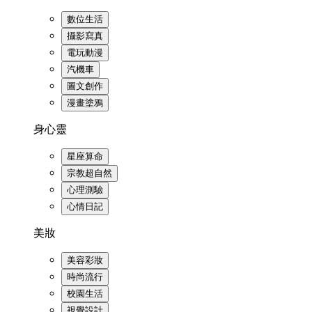
數位生活
攝影寫真
電玩動漫
汽機車
圖文創作
漫畫塗鴉
身心靈
星座算命
宗教超自然
心理測驗
心情日記
美妝
美容彩妝
時尚流行
校園生活
視覺設計