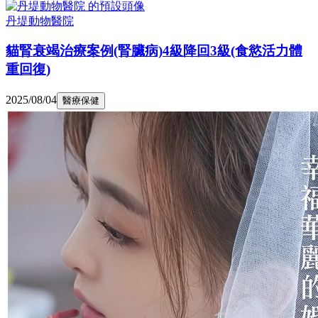
丹堤動物醫院
貓腎衰竭治療案例(腎臟病)4級降回3級(食慾活力體
重回復)
2025/08/04
醫療保健