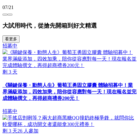
07/21
大試用時代，從搶先開箱到好文精選
看更多
招募中
剩
3
天
《關鍵保養・動態人生》葡萄王勇固立膠囊 體驗招募中！業
界滿級添加，四效加乘，陪你從容應對每一天！現在報名並完
成體驗撰文，再得超商禮券200元！
招募中
剩
3
天
26
人參加