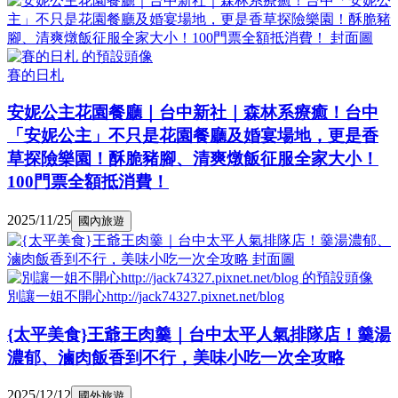
賽的日札
安妮公主花園餐廳｜台中新社｜森林系療癒！台中
「安妮公主」不只是花園餐廳及婚宴場地，更是香
草探險樂園！酥脆豬腳、清爽燉飯征服全家大小！
100門票全額抵消費！
2025/11/25
國內旅遊
別讓一姐不開心http://jack74327.pixnet.net/blog
{太平美食}王爺王肉羹｜台中太平人氣排隊店！羹湯
濃郁、滷肉飯香到不行，美味小吃一次全攻略
2025/12/12
國外旅遊