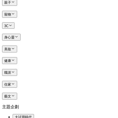
親子
寵物
3C
身心靈
美妝
健康
職涯
住家
藝文
主題企劃
大試用時代