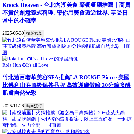
Knock Heaven - 台北內湖美食 聚餐餐廳推薦｜高貴
不貴的創意義式料理. 帶你用美食環遊世界. 享受日
常中的小確幸
2025/05/30
攝影寫真
Rola Hun ✪It's all Love
竹北遠百奢華美容SPA推薦LA ROUGE Pierre 美國
比佛利山莊頂級保養品牌 高效護膚做臉 30分鐘喚醒
肌膚自然光彩
2025/11/26
時尚流行