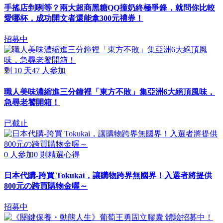
手搖店剉咧等？兩大超商黑糖QQ撞奶終極爭鋒，就問你比較
愛哪杯，成功開文者還能拿300元禮券！
招募中
剩
10
天
47
人參加
職人美味濃縮進三分鐘裡「東方不敗」集亞洲6大絕頂風味，
急尋老饕開箱！
已截止
0
人參加
0
則精選心得
日本代購-跨買 Tokukai，讓購物跨界無國界！入選者將提供
800元の跨買購物金喔～
招募中