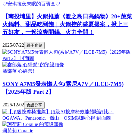
♡安琪拉夜未眠的百寶盒♡
【南投埔里】火鍋推薦《渡之島日高鍋物》20+蔬菜
火鍋料、甜品吃到飽｜火鍋控的盛夏提案，揪上三
五好友，一起涼爽開鍋、火力全開！
2025/07/22
親子育兒
鑫部落 心經營!
SONY A7M5發表懶人包(索尼A7V／ILCE-7M5)
【2025年版 Part 2】
2025/12/02
食譜分享
珂荷莉 Coral ie