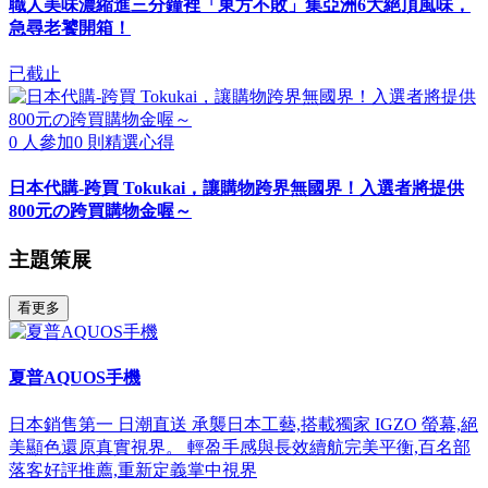
職人美味濃縮進三分鐘裡「東方不敗」集亞洲6大絕頂風味，
急尋老饕開箱！
已截止
0
人參加
0
則精選心得
日本代購-跨買 Tokukai，讓購物跨界無國界！入選者將提供
800元の跨買購物金喔～
主題策展
看更多
夏普AQUOS手機
日本銷售第一 日潮直送 承襲日本工藝,搭載獨家 IGZO 螢幕,絕
美顯色還原真實視界。 輕盈手感與長效續航完美平衡,百名部
落客好評推薦,重新定義掌中視界