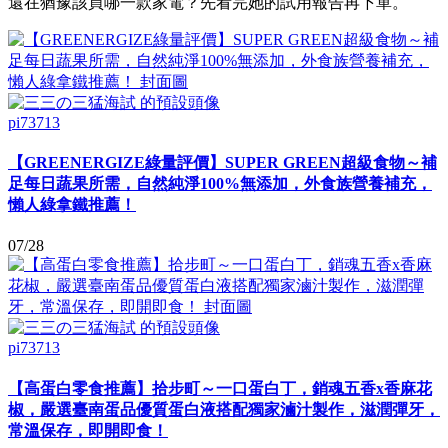
還在猶豫該買哪一款家電？先看完她的試用報告再下單。
pi73713
【GREENERGIZE綠量評價】SUPER GREEN超級食物～補
足每日蔬果所需，自然純淨100%無添加，外食族營養補充，
懶人綠拿鐵推薦！
07/28
pi73713
【高蛋白零食推薦】拾步町～一口蛋白丁，銷魂五香x香麻花
椒，嚴選臺南蛋品優質蛋白液搭配獨家滷汁製作，滋潤彈牙，
常溫保存，即開即食！