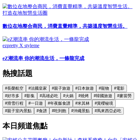
打造在地智慧生活圈
數位在地整合商民，消費直覺精準，共築溫度智慧生活。
ezpretty X styleme
eZ潮流串 你的潮流生活，一條龍完成
熱搜話題
#
長榮航空
#
法國皇家
#
親子旅遊
#
日本旅遊
#
寵物
#
電影
#
好市多
#
影集
#
高雄必吃
#
火鍋
#
燒烤
#
韓國旅遊
#
麥當勞
#
滑雪行程
#
一日遊
#
年夜飯食譜
#
米其林
#
賞櫻秘境
#
親子室內景點
#
食譜
#
吃到飽
#
沖繩景點
#
馬來西亞必吃
本日頻道焦點