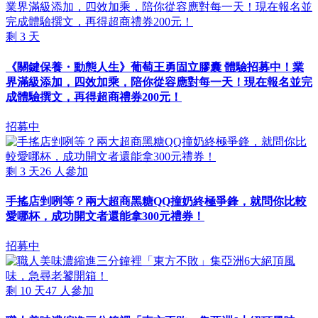
剩
3
天
《關鍵保養・動態人生》葡萄王勇固立膠囊 體驗招募中！業
界滿級添加，四效加乘，陪你從容應對每一天！現在報名並完
成體驗撰文，再得超商禮券200元！
招募中
剩
3
天
26
人參加
手搖店剉咧等？兩大超商黑糖QQ撞奶終極爭鋒，就問你比較
愛哪杯，成功開文者還能拿300元禮券！
招募中
剩
10
天
47
人參加