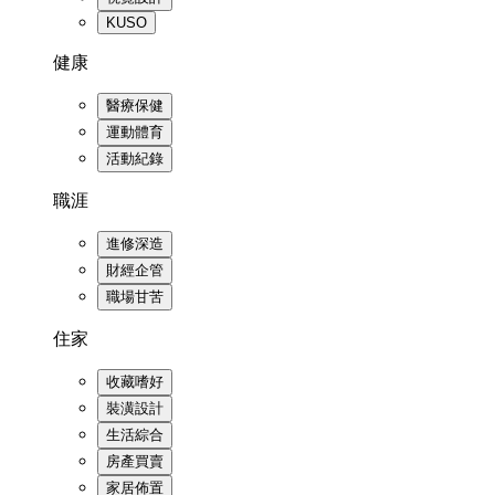
KUSO
健康
醫療保健
運動體育
活動紀錄
職涯
進修深造
財經企管
職場甘苦
住家
收藏嗜好
裝潢設計
生活綜合
房產買賣
家居佈置