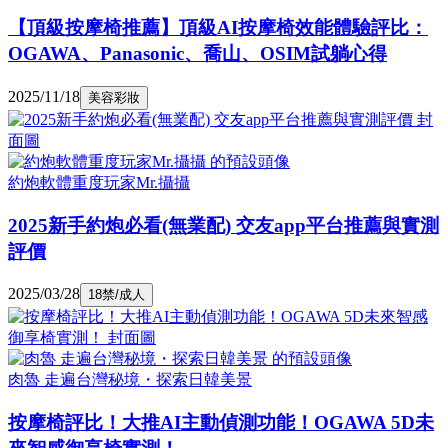
【頂級按摩椅推薦】頂級AI按摩椅效能體驗評比：
OGAWA、Panasonic、喬山、OSIM試躺心得
2025/11/18
美容彩妝
約炮軟體重度玩家Mr.攝攝
2025新手約炮必看(無業配) 交友app平台推薦與實測
評價
2025/03/28
18禁/成人
肉魯 走遍台灣秘境・探索日韓美景
按摩椅評比！大推AI主動偵測功能！OGAWA 5D未