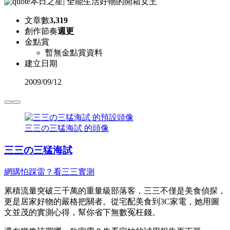
本日之星
|
全能生活好物的開箱女王
文章數
3,319
創作節奏
週更
金點賞
暫無金點賞資料
建立日期
2009
/
09/12
三三の三猛海試 的頭像
三三の三猛海試
網購怕踩雷？看三三實測
累積流量突破三千萬的重量級部落客，三三不僅是美食偵探，
更是居家好物的嚴格把關者。從宅配美食到3C家電，她用圖
文並茂的實測心得，幫你省下無數冤枉錢。