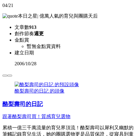
04/21
本日之星
|
億萬人氣的育兒與團購天后
文章數
913
創作節奏
週更
金點賞
暫無金點賞資料
建立日期
2006
/
10/28
酪梨壽司的日記 的頭像
酪梨壽司的日記
跟著酪梨壽司買！質感育兒選物
累積一億三千萬流量的育兒界頂流！酪梨壽司以犀利又幽默的
筆觸記錄育兒生活，她的團購選物更是品質保證，從寢具到童