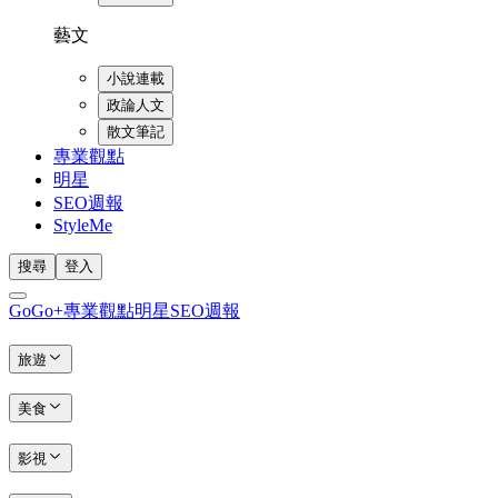
藝文
小說連載
政論人文
散文筆記
專業觀點
明星
SEO週報
StyleMe
搜尋
登入
GoGo+
專業觀點
明星
SEO週報
旅遊
美食
影視