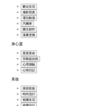
數位生活
攝影寫真
電玩動漫
汽機車
圖文創作
漫畫塗鴉
身心靈
星座算命
宗教超自然
心理測驗
心情日記
美妝
美容彩妝
時尚流行
校園生活
視覺設計