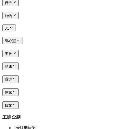
親子
寵物
3C
身心靈
美妝
健康
職涯
住家
藝文
主題企劃
大試用時代