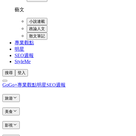
藝文
小說連載
政論人文
散文筆記
專業觀點
明星
SEO週報
StyleMe
搜尋
登入
GoGo+
專業觀點
明星
SEO週報
旅遊
美食
影視