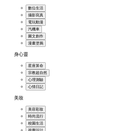
數位生活
攝影寫真
電玩動漫
汽機車
圖文創作
漫畫塗鴉
身心靈
星座算命
宗教超自然
心理測驗
心情日記
美妝
美容彩妝
時尚流行
校園生活
視覺設計