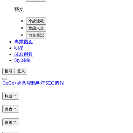
藝文
小說連載
政論人文
散文筆記
專業觀點
明星
SEO週報
StyleMe
搜尋
登入
GoGo+
專業觀點
明星
SEO週報
旅遊
美食
影視