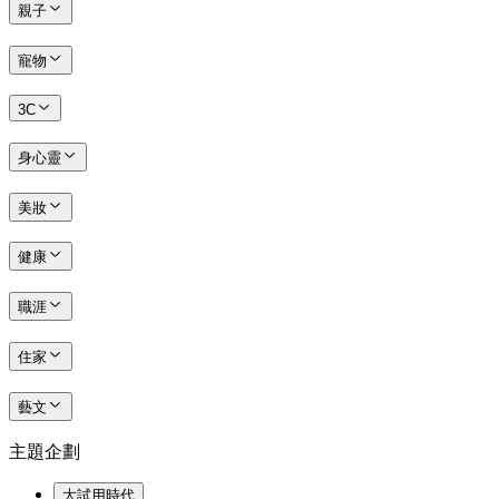
親子
寵物
3C
身心靈
美妝
健康
職涯
住家
藝文
主題企劃
大試用時代