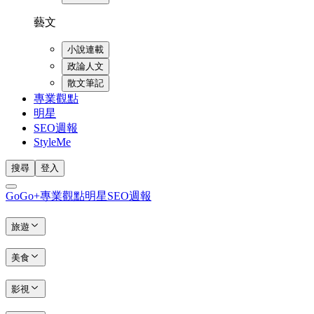
藝文
小說連載
政論人文
散文筆記
專業觀點
明星
SEO週報
StyleMe
搜尋
登入
GoGo+
專業觀點
明星
SEO週報
旅遊
美食
影視