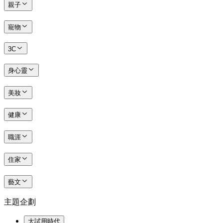
親子
寵物
3C
身心靈
美妝
健康
職涯
住家
藝文
主題企劃
大試用時代