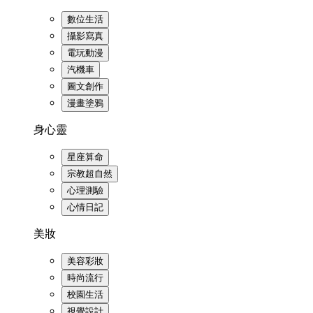
數位生活
攝影寫真
電玩動漫
汽機車
圖文創作
漫畫塗鴉
身心靈
星座算命
宗教超自然
心理測驗
心情日記
美妝
美容彩妝
時尚流行
校園生活
視覺設計