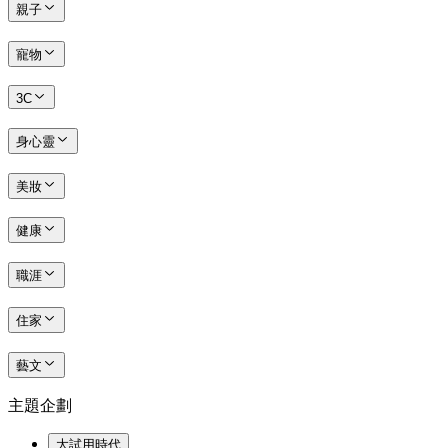
親子
寵物
3C
身心靈
美妝
健康
職涯
住家
藝文
主題企劃
大試用時代