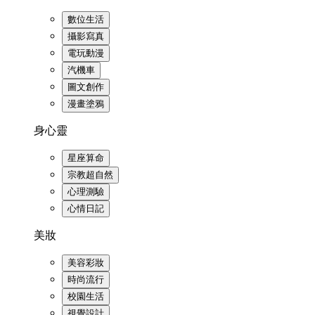
數位生活
攝影寫真
電玩動漫
汽機車
圖文創作
漫畫塗鴉
身心靈
星座算命
宗教超自然
心理測驗
心情日記
美妝
美容彩妝
時尚流行
校園生活
視覺設計