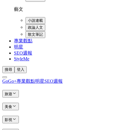
藝文
小說連載
政論人文
散文筆記
專業觀點
明星
SEO週報
StyleMe
搜尋
登入
GoGo+
專業觀點
明星
SEO週報
旅遊
美食
影視