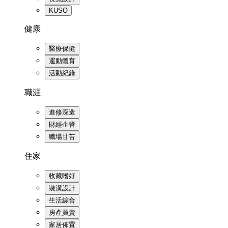
KUSO
健康
醫療保健
運動體育
活動紀錄
職涯
進修深造
財經企管
職場甘苦
住家
收藏嗜好
裝潢設計
生活綜合
房產買賣
家居佈置