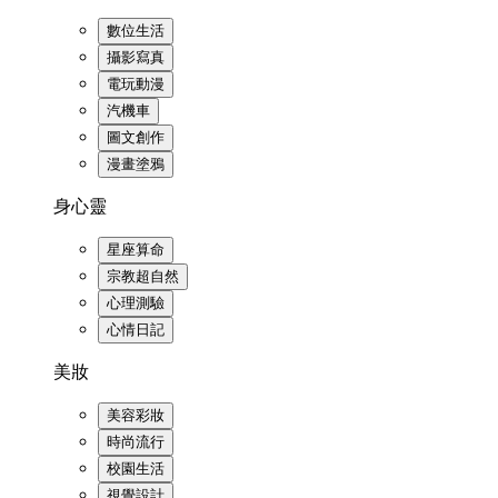
數位生活
攝影寫真
電玩動漫
汽機車
圖文創作
漫畫塗鴉
身心靈
星座算命
宗教超自然
心理測驗
心情日記
美妝
美容彩妝
時尚流行
校園生活
視覺設計