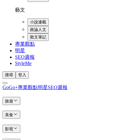
藝文
小說連載
政論人文
散文筆記
專業觀點
明星
SEO週報
StyleMe
搜尋
登入
GoGo+
專業觀點
明星
SEO週報
旅遊
美食
影視