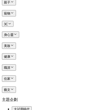
親子
寵物
3C
身心靈
美妝
健康
職涯
住家
藝文
主題企劃
大試用時代