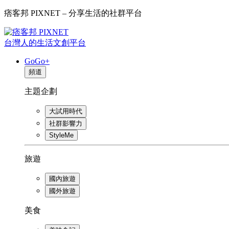
痞客邦 PIXNET – 分享生活的社群平台
台灣人的生活文創平台
GoGo+
頻道
主題企劃
大試用時代
社群影響力
StyleMe
旅遊
國內旅遊
國外旅遊
美食