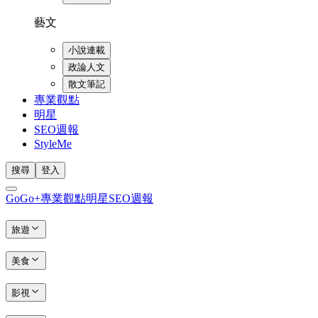
藝文
小說連載
政論人文
散文筆記
專業觀點
明星
SEO週報
StyleMe
搜尋
登入
GoGo+
專業觀點
明星
SEO週報
旅遊
美食
影視