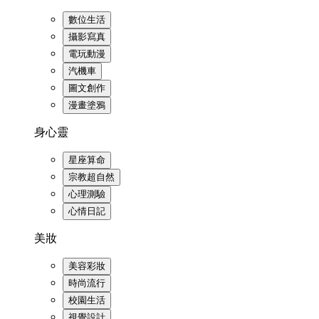
數位生活
攝影寫真
電玩動漫
汽機車
圖文創作
漫畫塗鴉
身心靈
星座算命
宗教超自然
心理測驗
心情日記
美妝
美容彩妝
時尚流行
校園生活
視覺設計