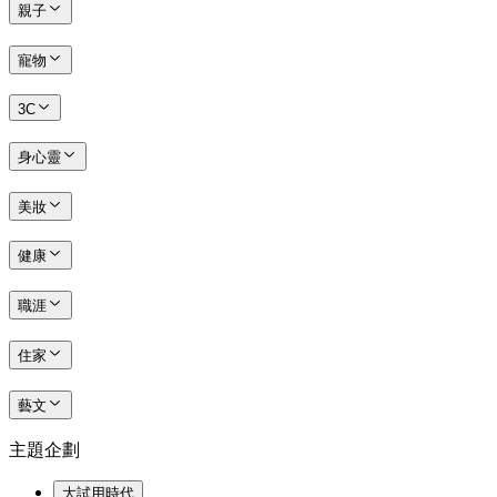
親子
寵物
3C
身心靈
美妝
健康
職涯
住家
藝文
主題企劃
大試用時代