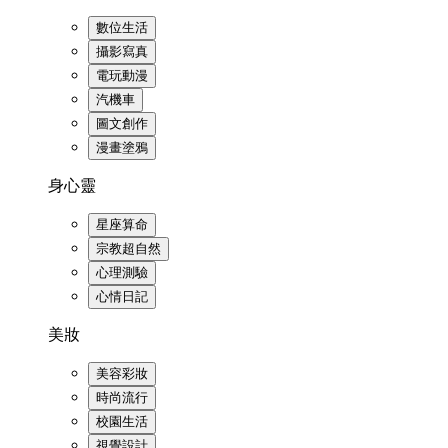
數位生活
攝影寫真
電玩動漫
汽機車
圖文創作
漫畫塗鴉
身心靈
星座算命
宗教超自然
心理測驗
心情日記
美妝
美容彩妝
時尚流行
校園生活
視覺設計