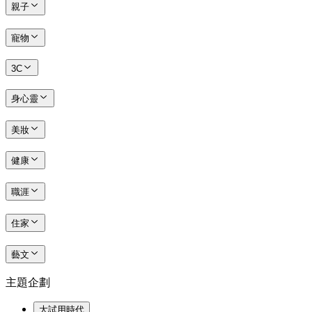
親子
寵物
3C
身心靈
美妝
健康
職涯
住家
藝文
主題企劃
大試用時代