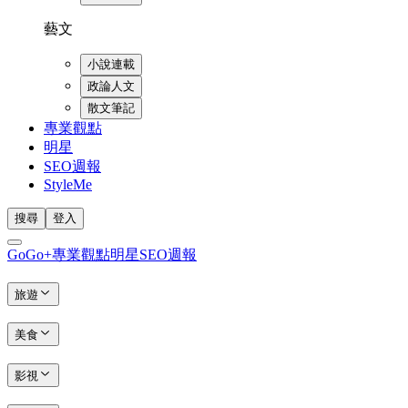
藝文
小說連載
政論人文
散文筆記
專業觀點
明星
SEO週報
StyleMe
搜尋
登入
GoGo+
專業觀點
明星
SEO週報
旅遊
美食
影視