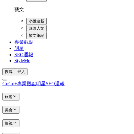
藝文
小說連載
政論人文
散文筆記
專業觀點
明星
SEO週報
StyleMe
搜尋
登入
GoGo+
專業觀點
明星
SEO週報
旅遊
美食
影視