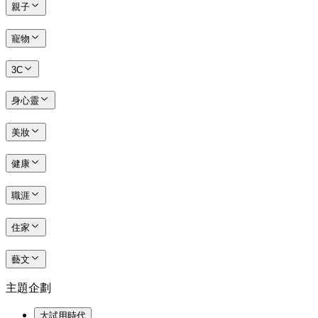
親子
寵物
3C
身心靈
美妝
健康
職涯
住家
藝文
主題企劃
大試用時代