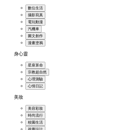
數位生活
攝影寫真
電玩動漫
汽機車
圖文創作
漫畫塗鴉
身心靈
星座算命
宗教超自然
心理測驗
心情日記
美妝
美容彩妝
時尚流行
校園生活
視覺設計