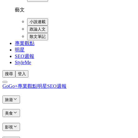
藝文
小說連載
政論人文
散文筆記
專業觀點
明星
SEO週報
StyleMe
搜尋
登入
GoGo+
專業觀點
明星
SEO週報
旅遊
美食
影視