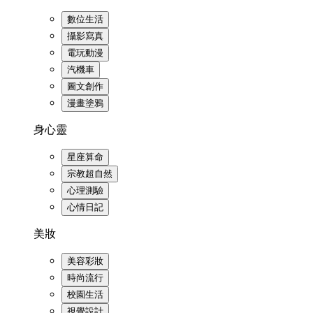
數位生活
攝影寫真
電玩動漫
汽機車
圖文創作
漫畫塗鴉
身心靈
星座算命
宗教超自然
心理測驗
心情日記
美妝
美容彩妝
時尚流行
校園生活
視覺設計