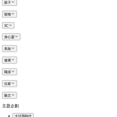
親子
寵物
3C
身心靈
美妝
健康
職涯
住家
藝文
主題企劃
大試用時代