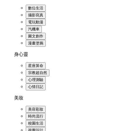
數位生活
攝影寫真
電玩動漫
汽機車
圖文創作
漫畫塗鴉
身心靈
星座算命
宗教超自然
心理測驗
心情日記
美妝
美容彩妝
時尚流行
校園生活
視覺設計