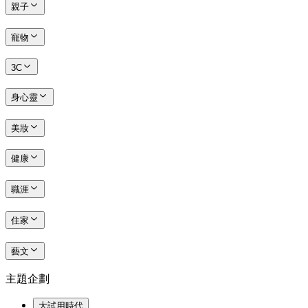
親子
寵物
3C
身心靈
美妝
健康
職涯
住家
藝文
主題企劃
大試用時代