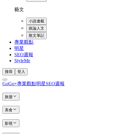
藝文
小說連載
政論人文
散文筆記
專業觀點
明星
SEO週報
StyleMe
搜尋
登入
GoGo+
專業觀點
明星
SEO週報
旅遊
美食
影視