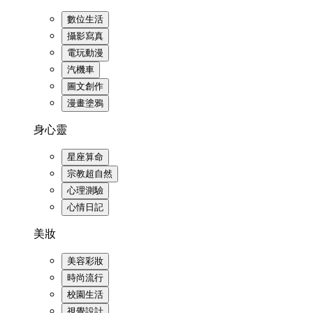
數位生活
攝影寫真
電玩動漫
汽機車
圖文創作
漫畫塗鴉
身心靈
星座算命
宗教超自然
心理測驗
心情日記
美妝
美容彩妝
時尚流行
校園生活
視覺設計