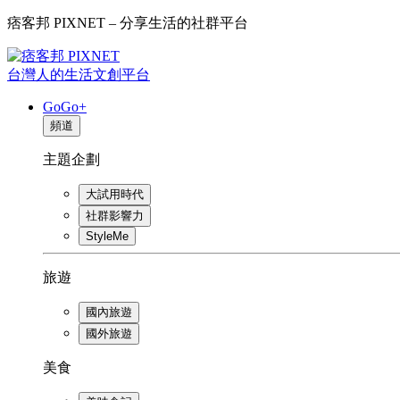
痞客邦 PIXNET – 分享生活的社群平台
台灣人的生活文創平台
GoGo+
頻道
主題企劃
大試用時代
社群影響力
StyleMe
旅遊
國內旅遊
國外旅遊
美食