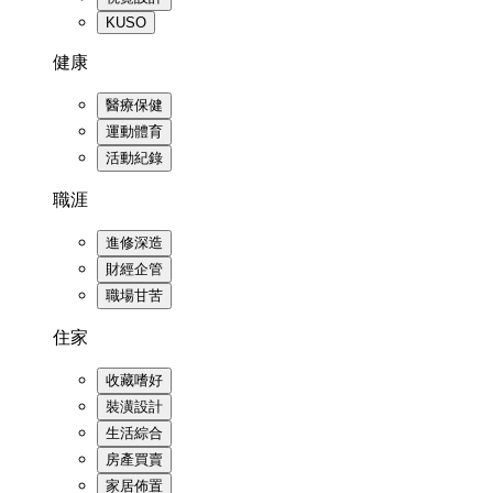
KUSO
健康
醫療保健
運動體育
活動紀錄
職涯
進修深造
財經企管
職場甘苦
住家
收藏嗜好
裝潢設計
生活綜合
房產買賣
家居佈置