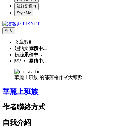
社群影響力
StyleMe
登入
文章數
0
短貼文
累積中...
粉絲
累積中...
關注中
累積中...
華麗上班族 的部落格作者大頭照
華麗上班族
作者聯絡方式
自我介紹