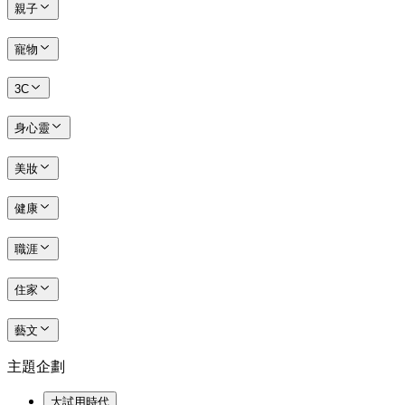
親子
寵物
3C
身心靈
美妝
健康
職涯
住家
藝文
主題企劃
大試用時代