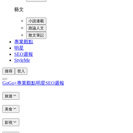
藝文
小說連載
政論人文
散文筆記
專業觀點
明星
SEO週報
StyleMe
搜尋
登入
GoGo+
專業觀點
明星
SEO週報
旅遊
美食
影視