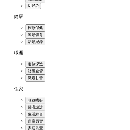
KUSO
健康
醫療保健
運動體育
活動紀錄
職涯
進修深造
財經企管
職場甘苦
住家
收藏嗜好
裝潢設計
生活綜合
房產買賣
家居佈置