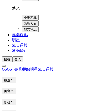
藝文
小說連載
政論人文
散文筆記
專業觀點
明星
SEO週報
StyleMe
搜尋
登入
GoGo+
專業觀點
明星
SEO週報
旅遊
美食
影視