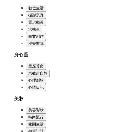
數位生活
攝影寫真
電玩動漫
汽機車
圖文創作
漫畫塗鴉
身心靈
星座算命
宗教超自然
心理測驗
心情日記
美妝
美容彩妝
時尚流行
校園生活
視覺設計