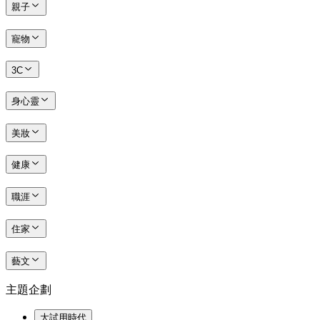
親子
寵物
3C
身心靈
美妝
健康
職涯
住家
藝文
主題企劃
大試用時代