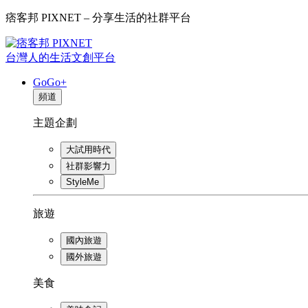
痞客邦 PIXNET – 分享生活的社群平台
台灣人的生活文創平台
GoGo+
頻道
主題企劃
大試用時代
社群影響力
StyleMe
旅遊
國內旅遊
國外旅遊
美食