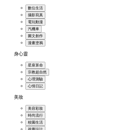
數位生活
攝影寫真
電玩動漫
汽機車
圖文創作
漫畫塗鴉
身心靈
星座算命
宗教超自然
心理測驗
心情日記
美妝
美容彩妝
時尚流行
校園生活
視覺設計