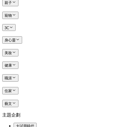
親子
寵物
3C
身心靈
美妝
健康
職涯
住家
藝文
主題企劃
大試用時代