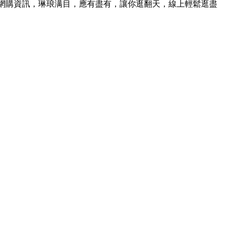
網購資訊，琳琅满目，應有盡有，讓你逛翻天，線上輕鬆逛盡