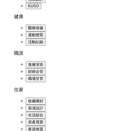
KUSO
健康
醫療保健
運動體育
活動紀錄
職涯
進修深造
財經企管
職場甘苦
住家
收藏嗜好
裝潢設計
生活綜合
房產買賣
家居佈置