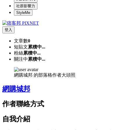
社群影響力
StyleMe
登入
文章數
0
短貼文
累積中...
粉絲
累積中...
關注中
累積中...
網購城邦 的部落格作者大頭照
網購城邦
作者聯絡方式
自我介紹