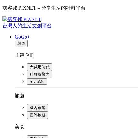
痞客邦 PIXNET – 分享生活的社群平台
台灣人的生活文創平台
GoGo+
頻道
主題企劃
大試用時代
社群影響力
StyleMe
旅遊
國內旅遊
國外旅遊
美食