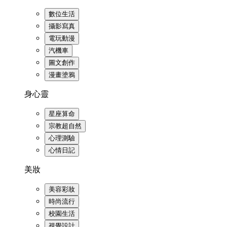
數位生活
攝影寫真
電玩動漫
汽機車
圖文創作
漫畫塗鴉
身心靈
星座算命
宗教超自然
心理測驗
心情日記
美妝
美容彩妝
時尚流行
校園生活
視覺設計