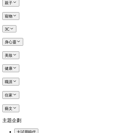
親子
寵物
3C
身心靈
美妝
健康
職涯
住家
藝文
主題企劃
大試用時代