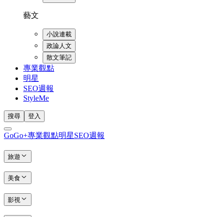
藝文
小說連載
政論人文
散文筆記
專業觀點
明星
SEO週報
StyleMe
搜尋
登入
GoGo+
專業觀點
明星
SEO週報
旅遊
美食
影視