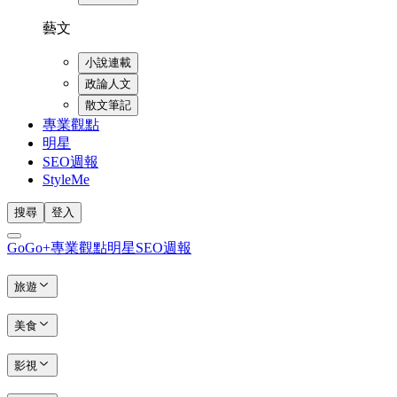
藝文
小說連載
政論人文
散文筆記
專業觀點
明星
SEO週報
StyleMe
搜尋
登入
GoGo+
專業觀點
明星
SEO週報
旅遊
美食
影視