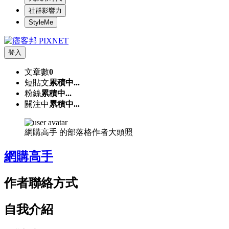
社群影響力
StyleMe
登入
文章數
0
短貼文
累積中...
粉絲
累積中...
關注中
累積中...
網購高手 的部落格作者大頭照
網購高手
作者聯絡方式
自我介紹