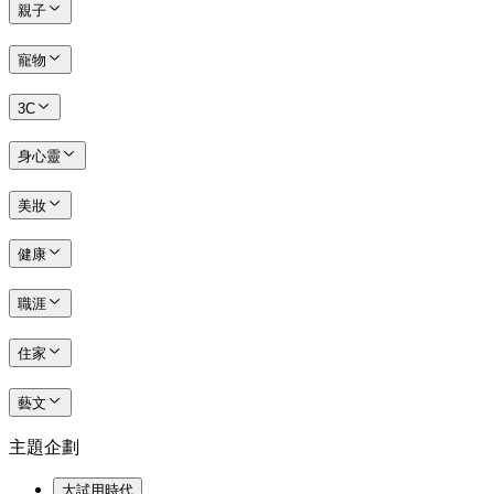
親子
寵物
3C
身心靈
美妝
健康
職涯
住家
藝文
主題企劃
大試用時代