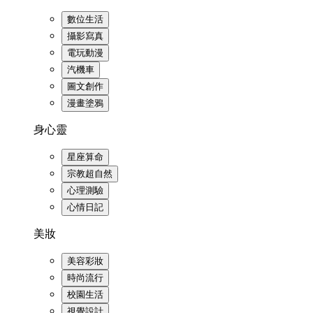
數位生活
攝影寫真
電玩動漫
汽機車
圖文創作
漫畫塗鴉
身心靈
星座算命
宗教超自然
心理測驗
心情日記
美妝
美容彩妝
時尚流行
校園生活
視覺設計