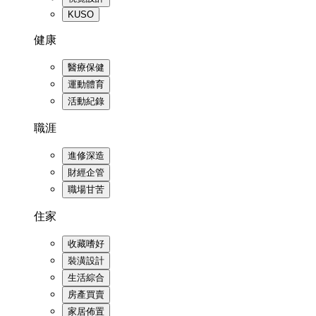
KUSO
健康
醫療保健
運動體育
活動紀錄
職涯
進修深造
財經企管
職場甘苦
住家
收藏嗜好
裝潢設計
生活綜合
房產買賣
家居佈置