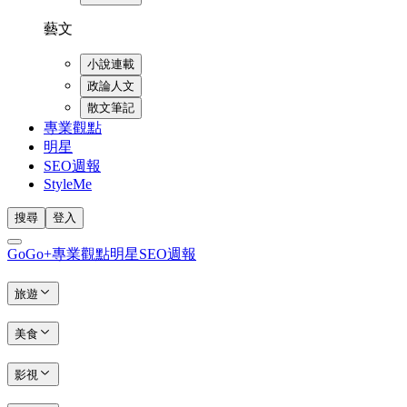
藝文
小說連載
政論人文
散文筆記
專業觀點
明星
SEO週報
StyleMe
搜尋
登入
GoGo+
專業觀點
明星
SEO週報
旅遊
美食
影視