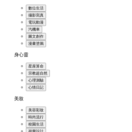
數位生活
攝影寫真
電玩動漫
汽機車
圖文創作
漫畫塗鴉
身心靈
星座算命
宗教超自然
心理測驗
心情日記
美妝
美容彩妝
時尚流行
校園生活
視覺設計