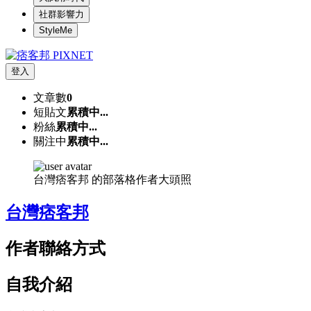
社群影響力
StyleMe
登入
文章數
0
短貼文
累積中...
粉絲
累積中...
關注中
累積中...
台灣痞客邦 的部落格作者大頭照
台灣痞客邦
作者聯絡方式
自我介紹