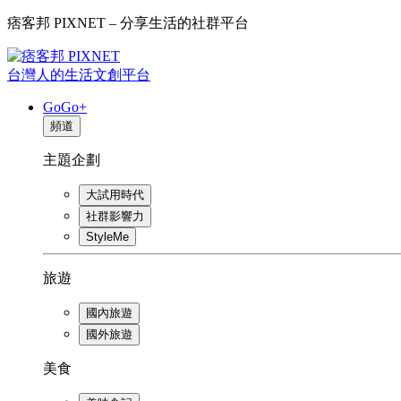
痞客邦 PIXNET – 分享生活的社群平台
台灣人的生活文創平台
GoGo+
頻道
主題企劃
大試用時代
社群影響力
StyleMe
旅遊
國內旅遊
國外旅遊
美食