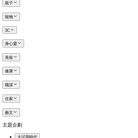
親子
寵物
3C
身心靈
美妝
健康
職涯
住家
藝文
主題企劃
大試用時代