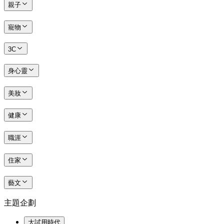
親子
寵物
3C
身心靈
美妝
健康
職涯
住家
藝文
主題企劃
大試用時代