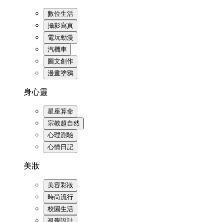
數位生活
攝影寫真
電玩動漫
汽機車
圖文創作
漫畫塗鴉
身心靈
星座算命
宗教超自然
心理測驗
心情日記
美妝
美容彩妝
時尚流行
校園生活
視覺設計