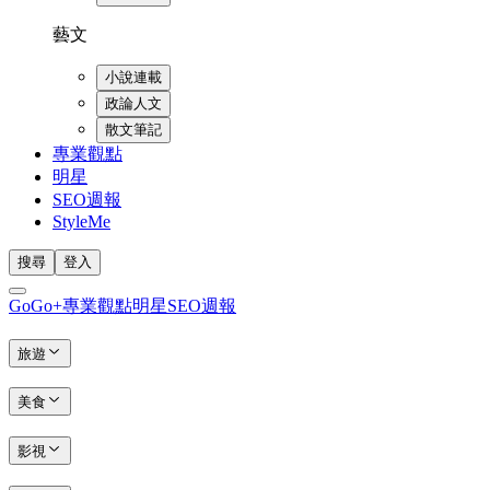
藝文
小說連載
政論人文
散文筆記
專業觀點
明星
SEO週報
StyleMe
搜尋
登入
GoGo+
專業觀點
明星
SEO週報
旅遊
美食
影視