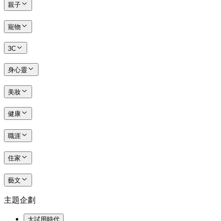
親子
寵物
3C
身心靈
美妝
健康
職涯
住家
藝文
主題企劃
大試用時代