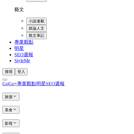
藝文
小說連載
政論人文
散文筆記
專業觀點
明星
SEO週報
StyleMe
搜尋
登入
GoGo+
專業觀點
明星
SEO週報
旅遊
美食
影視