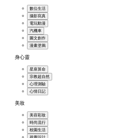
數位生活
攝影寫真
電玩動漫
汽機車
圖文創作
漫畫塗鴉
身心靈
星座算命
宗教超自然
心理測驗
心情日記
美妝
美容彩妝
時尚流行
校園生活
視覺設計