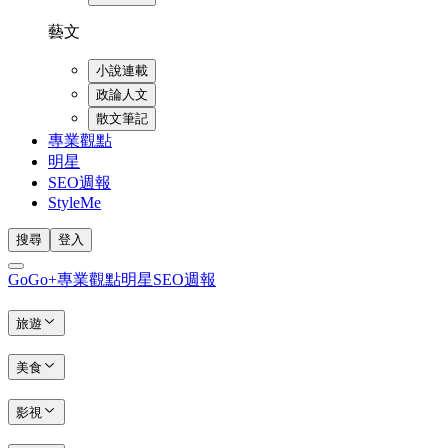
藝文
小說連載
政論人文
散文筆記
專業觀點
明星
SEO週報
StyleMe
搜尋
登入
GoGo+
專業觀點
明星
SEO週報
旅遊
美食
影視