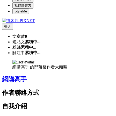
社群影響力
StyleMe
登入
文章數
0
短貼文
累積中...
粉絲
累積中...
關注中
累積中...
網購高手 的部落格作者大頭照
網購高手
作者聯絡方式
自我介紹