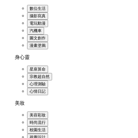
數位生活
攝影寫真
電玩動漫
汽機車
圖文創作
漫畫塗鴉
身心靈
星座算命
宗教超自然
心理測驗
心情日記
美妝
美容彩妝
時尚流行
校園生活
視覺設計