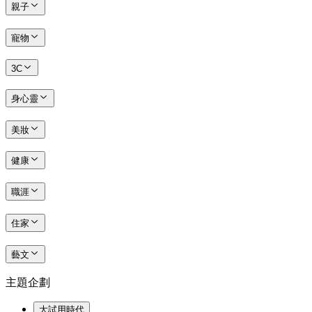
親子
寵物
3C
身心靈
美妝
健康
職涯
住家
藝文
主題企劃
大試用時代