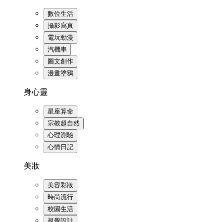
數位生活
攝影寫真
電玩動漫
汽機車
圖文創作
漫畫塗鴉
身心靈
星座算命
宗教超自然
心理測驗
心情日記
美妝
美容彩妝
時尚流行
校園生活
視覺設計