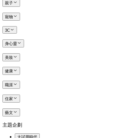
親子
寵物
3C
身心靈
美妝
健康
職涯
住家
藝文
主題企劃
大試用時代