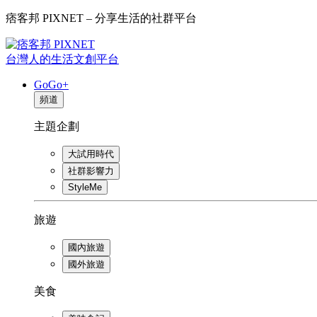
痞客邦 PIXNET – 分享生活的社群平台
台灣人的生活文創平台
GoGo+
頻道
主題企劃
大試用時代
社群影響力
StyleMe
旅遊
國內旅遊
國外旅遊
美食