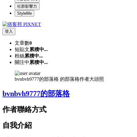
社群影響力
StyleMe
登入
文章數
0
短貼文
累積中...
粉絲
累積中...
關注中
累積中...
bvnbvh9777的部落格 的部落格作者大頭照
bvnbvh9777的部落格
作者聯絡方式
自我介紹