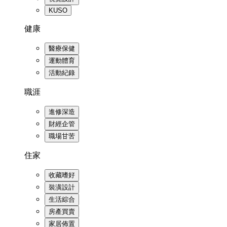
KUSO
健康
醫療保健
運動體育
活動紀錄
職涯
進修深造
財經企管
職場甘苦
住家
收藏嗜好
裝潢設計
生活綜合
房產買賣
家居佈置