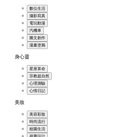
數位生活
攝影寫真
電玩動漫
汽機車
圖文創作
漫畫塗鴉
身心靈
星座算命
宗教超自然
心理測驗
心情日記
美妝
美容彩妝
時尚流行
校園生活
視覺設計