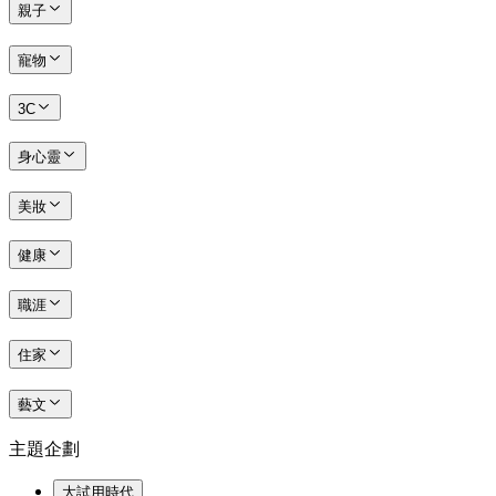
親子
寵物
3C
身心靈
美妝
健康
職涯
住家
藝文
主題企劃
大試用時代