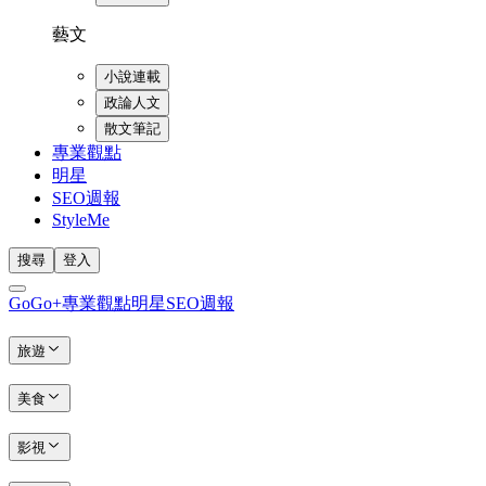
藝文
小說連載
政論人文
散文筆記
專業觀點
明星
SEO週報
StyleMe
搜尋
登入
GoGo+
專業觀點
明星
SEO週報
旅遊
美食
影視