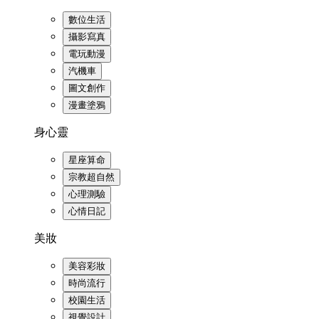
數位生活
攝影寫真
電玩動漫
汽機車
圖文創作
漫畫塗鴉
身心靈
星座算命
宗教超自然
心理測驗
心情日記
美妝
美容彩妝
時尚流行
校園生活
視覺設計