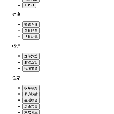
KUSO
健康
醫療保健
運動體育
活動紀錄
職涯
進修深造
財經企管
職場甘苦
住家
收藏嗜好
裝潢設計
生活綜合
房產買賣
家居佈置