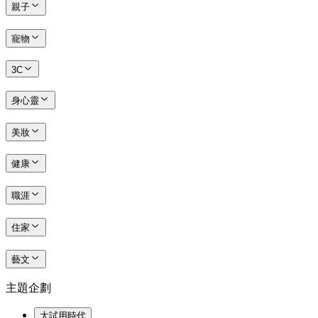
親子
寵物
3C
身心靈
美妝
健康
職涯
住家
藝文
主題企劃
大試用時代