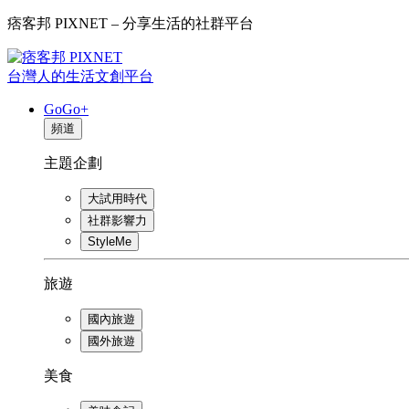
痞客邦 PIXNET – 分享生活的社群平台
台灣人的生活文創平台
GoGo+
頻道
主題企劃
大試用時代
社群影響力
StyleMe
旅遊
國內旅遊
國外旅遊
美食