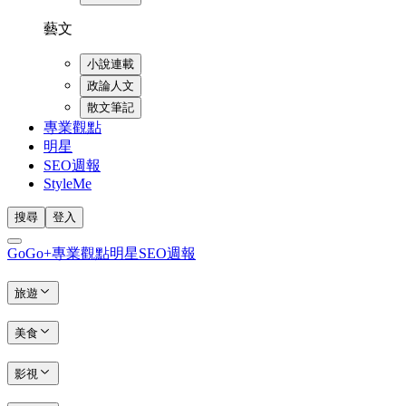
藝文
小說連載
政論人文
散文筆記
專業觀點
明星
SEO週報
StyleMe
搜尋
登入
GoGo+
專業觀點
明星
SEO週報
旅遊
美食
影視