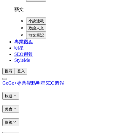
藝文
小說連載
政論人文
散文筆記
專業觀點
明星
SEO週報
StyleMe
搜尋
登入
GoGo+
專業觀點
明星
SEO週報
旅遊
美食
影視