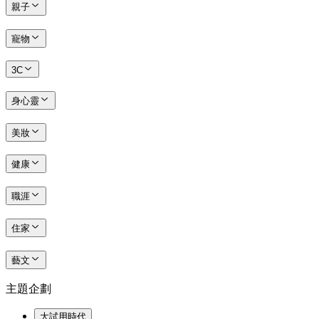
親子
寵物
3C
身心靈
美妝
健康
職涯
住家
藝文
主題企劃
大試用時代