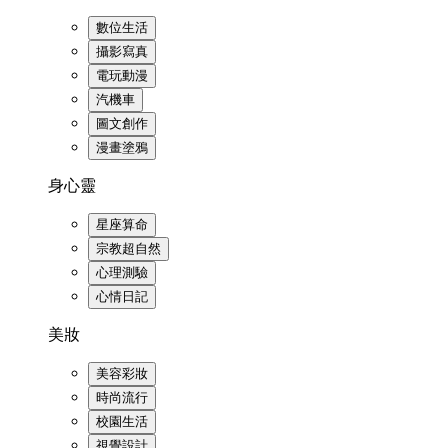
數位生活
攝影寫真
電玩動漫
汽機車
圖文創作
漫畫塗鴉
身心靈
星座算命
宗教超自然
心理測驗
心情日記
美妝
美容彩妝
時尚流行
校園生活
視覺設計