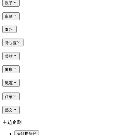
親子
寵物
3C
身心靈
美妝
健康
職涯
住家
藝文
主題企劃
大試用時代