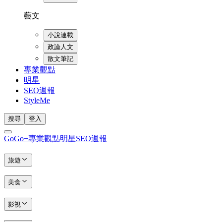
藝文
小說連載
政論人文
散文筆記
專業觀點
明星
SEO週報
StyleMe
搜尋
登入
GoGo+
專業觀點
明星
SEO週報
旅遊
美食
影視