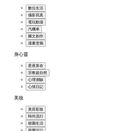
數位生活
攝影寫真
電玩動漫
汽機車
圖文創作
漫畫塗鴉
身心靈
星座算命
宗教超自然
心理測驗
心情日記
美妝
美容彩妝
時尚流行
校園生活
視覺設計