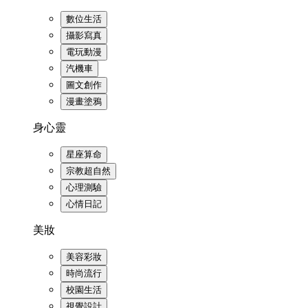
數位生活
攝影寫真
電玩動漫
汽機車
圖文創作
漫畫塗鴉
身心靈
星座算命
宗教超自然
心理測驗
心情日記
美妝
美容彩妝
時尚流行
校園生活
視覺設計