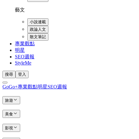
藝文
小說連載
政論人文
散文筆記
專業觀點
明星
SEO週報
StyleMe
搜尋
登入
GoGo+
專業觀點
明星
SEO週報
旅遊
美食
影視