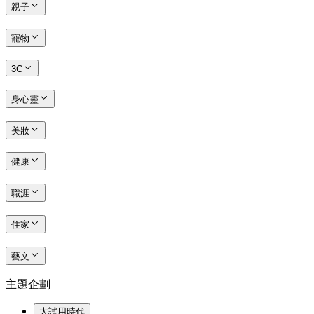
親子
寵物
3C
身心靈
美妝
健康
職涯
住家
藝文
主題企劃
大試用時代