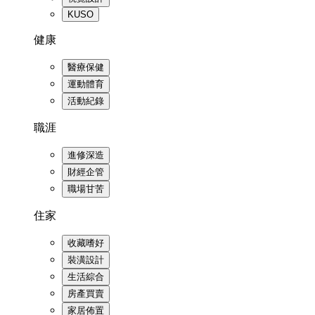
KUSO
健康
醫療保健
運動體育
活動紀錄
職涯
進修深造
財經企管
職場甘苦
住家
收藏嗜好
裝潢設計
生活綜合
房產買賣
家居佈置