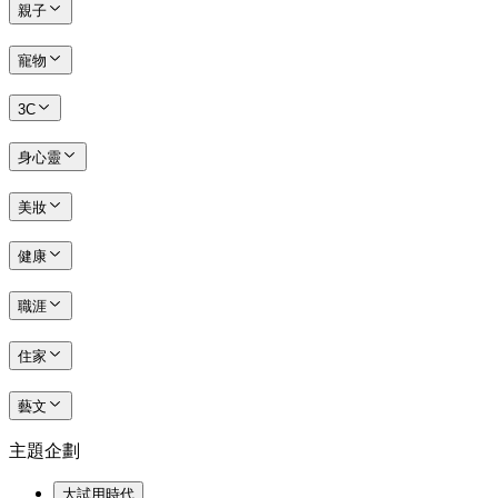
親子
寵物
3C
身心靈
美妝
健康
職涯
住家
藝文
主題企劃
大試用時代