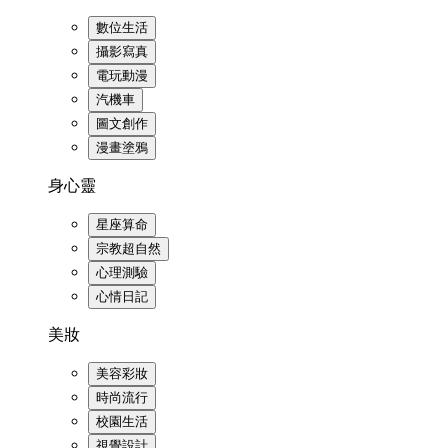
數位生活
攝影寫真
電玩動漫
汽機車
圖文創作
漫畫塗鴉
身心靈
星座算命
宗教超自然
心理測驗
心情日記
美妝
美容彩妝
時尚流行
校園生活
視覺設計