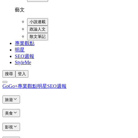
藝文
小說連載
政論人文
散文筆記
專業觀點
明星
SEO週報
StyleMe
搜尋
登入
GoGo+
專業觀點
明星
SEO週報
旅遊
美食
影視