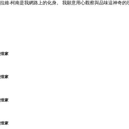
賽拉維‧柯南是我網路上的化身。 我願意用心觀察與品味這神奇的
堡世家
堡世家
堡世家
堡世家