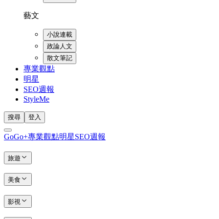
藝文
小說連載
政論人文
散文筆記
專業觀點
明星
SEO週報
StyleMe
搜尋
登入
GoGo+
專業觀點
明星
SEO週報
旅遊
美食
影視