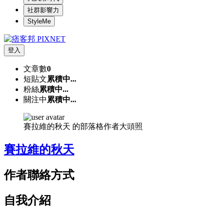
社群影響力
StyleMe
登入
文章數
0
短貼文
累積中...
粉絲
累積中...
關注中
累積中...
賽拉維的秋天 的部落格作者大頭照
賽拉維的秋天
作者聯絡方式
自我介紹