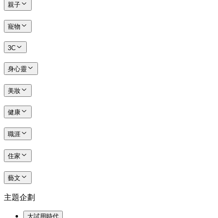
親子
寵物
3C
身心靈
美妝
健康
職涯
住家
藝文
主題企劃
大試用時代