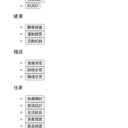
KUSO
健康
醫療保健
運動體育
活動紀錄
職涯
進修深造
財經企管
職場甘苦
住家
收藏嗜好
裝潢設計
生活綜合
房產買賣
家居佈置