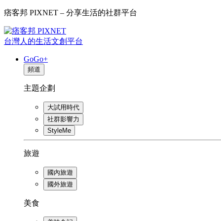
痞客邦 PIXNET – 分享生活的社群平台
台灣人的生活文創平台
GoGo+
頻道
主題企劃
大試用時代
社群影響力
StyleMe
旅遊
國內旅遊
國外旅遊
美食