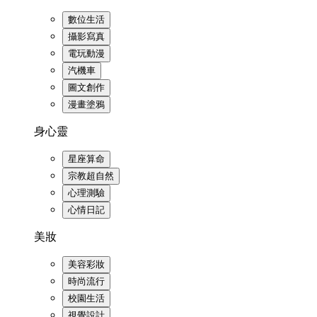
數位生活
攝影寫真
電玩動漫
汽機車
圖文創作
漫畫塗鴉
身心靈
星座算命
宗教超自然
心理測驗
心情日記
美妝
美容彩妝
時尚流行
校園生活
視覺設計