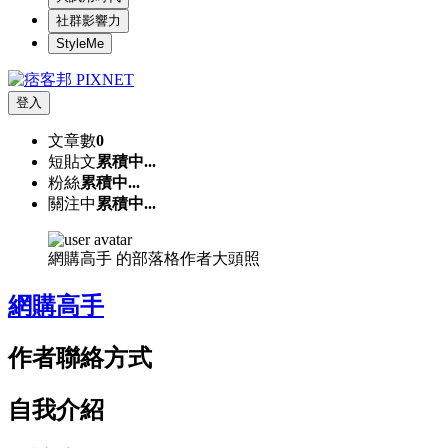
社群影響力
StyleMe
登入
文章數
0
短貼文
累積中...
粉絲
累積中...
關注中
累積中...
網購高手 的部落格作者大頭照
網購高手
作者聯絡方式
自我介紹