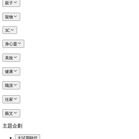
親子
寵物
3C
身心靈
美妝
健康
職涯
住家
藝文
主題企劃
大試用時代