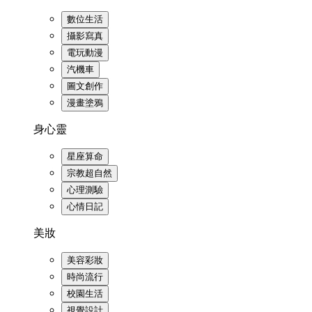
數位生活
攝影寫真
電玩動漫
汽機車
圖文創作
漫畫塗鴉
身心靈
星座算命
宗教超自然
心理測驗
心情日記
美妝
美容彩妝
時尚流行
校園生活
視覺設計