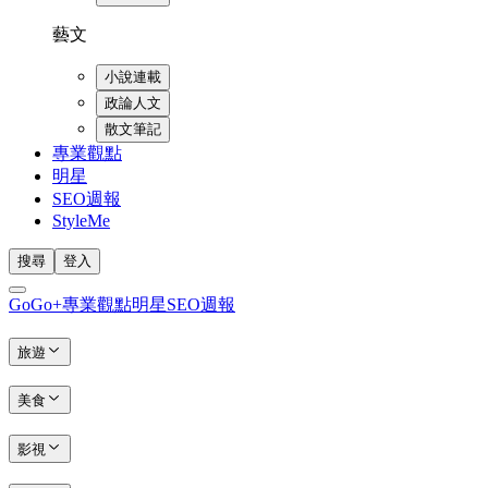
藝文
小說連載
政論人文
散文筆記
專業觀點
明星
SEO週報
StyleMe
搜尋
登入
GoGo+
專業觀點
明星
SEO週報
旅遊
美食
影視