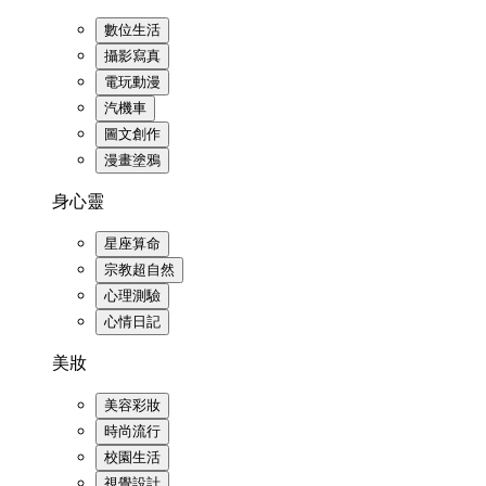
數位生活
攝影寫真
電玩動漫
汽機車
圖文創作
漫畫塗鴉
身心靈
星座算命
宗教超自然
心理測驗
心情日記
美妝
美容彩妝
時尚流行
校園生活
視覺設計