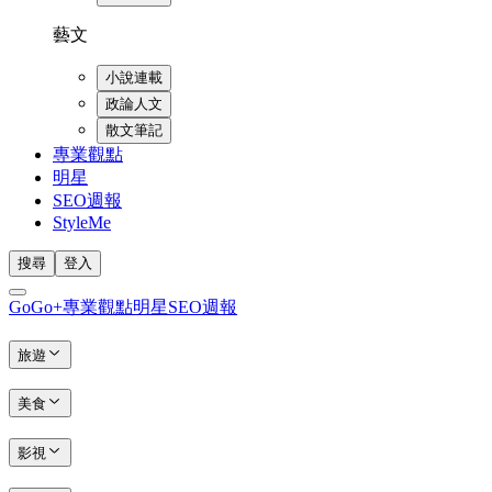
藝文
小說連載
政論人文
散文筆記
專業觀點
明星
SEO週報
StyleMe
搜尋
登入
GoGo+
專業觀點
明星
SEO週報
旅遊
美食
影視