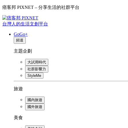
痞客邦 PIXNET – 分享生活的社群平台
台灣人的生活文創平台
GoGo+
頻道
主題企劃
大試用時代
社群影響力
StyleMe
旅遊
國內旅遊
國外旅遊
美食