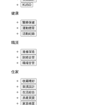
KUSO
健康
醫療保健
運動體育
活動紀錄
職涯
進修深造
財經企管
職場甘苦
住家
收藏嗜好
裝潢設計
生活綜合
房產買賣
家居佈置