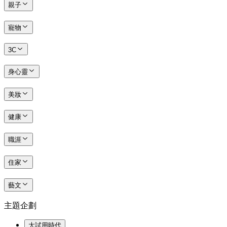
親子
寵物
3C
身心靈
美妝
健康
職涯
住家
藝文
主題企劃
大試用時代