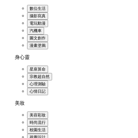
數位生活
攝影寫真
電玩動漫
汽機車
圖文創作
漫畫塗鴉
身心靈
星座算命
宗教超自然
心理測驗
心情日記
美妝
美容彩妝
時尚流行
校園生活
視覺設計