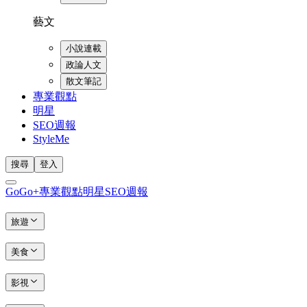
藝文
小說連載
政論人文
散文筆記
專業觀點
明星
SEO週報
StyleMe
搜尋
登入
GoGo+
專業觀點
明星
SEO週報
旅遊
美食
影視