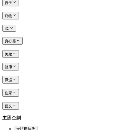
親子
寵物
3C
身心靈
美妝
健康
職涯
住家
藝文
主題企劃
大試用時代