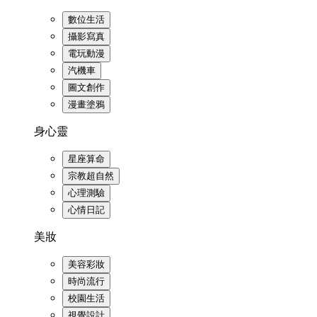
數位生活
攝影寫真
電玩動漫
汽機車
圖文創作
漫畫塗鴉
身心靈
星座算命
宗教超自然
心理測驗
心情日記
美妝
美容彩妝
時尚流行
校園生活
視覺設計