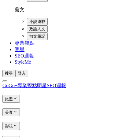
藝文
小說連載
政論人文
散文筆記
專業觀點
明星
SEO週報
StyleMe
搜尋
登入
GoGo+
專業觀點
明星
SEO週報
旅遊
美食
影視