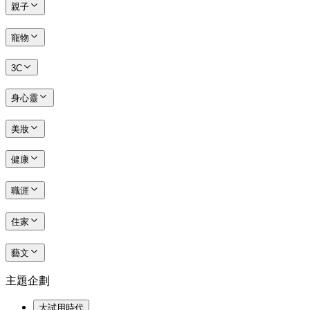
親子
寵物
3C
身心靈
美妝
健康
職涯
住家
藝文
主題企劃
大試用時代