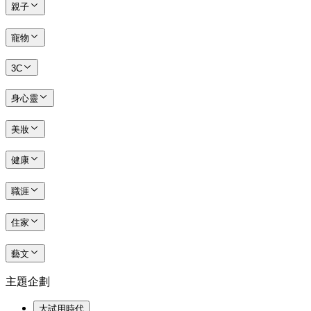
親子
寵物
3C
身心靈
美妝
健康
職涯
住家
藝文
主題企劃
大試用時代