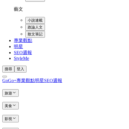
藝文
小說連載
政論人文
散文筆記
專業觀點
明星
SEO週報
StyleMe
搜尋
登入
GoGo+
專業觀點
明星
SEO週報
旅遊
美食
影視