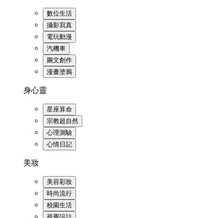
數位生活
攝影寫真
電玩動漫
汽機車
圖文創作
漫畫塗鴉
身心靈
星座算命
宗教超自然
心理測驗
心情日記
美妝
美容彩妝
時尚流行
校園生活
視覺設計