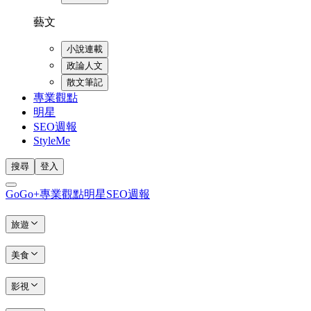
藝文
小說連載
政論人文
散文筆記
專業觀點
明星
SEO週報
StyleMe
搜尋
登入
GoGo+
專業觀點
明星
SEO週報
旅遊
美食
影視