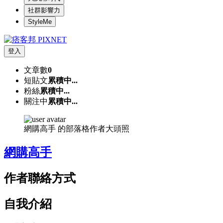
社群影響力
StyleMe
登入
文章數
0
短貼文
累積中...
粉絲
累積中...
關注中
累積中...
網購高手 的部落格作者大頭照
網購高手
作者聯絡方式
自我介紹