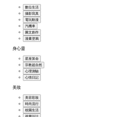
數位生活
攝影寫真
電玩動漫
汽機車
圖文創作
漫畫塗鴉
身心靈
星座算命
宗教超自然
心理測驗
心情日記
美妝
美容彩妝
時尚流行
校園生活
視覺設計