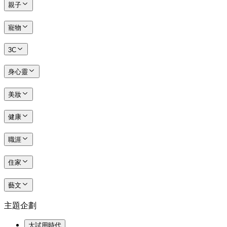
親子
寵物
3C
身心靈
美妝
健康
職涯
住家
藝文
主題企劃
大試用時代