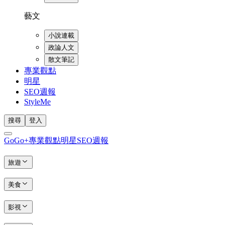
藝文
小說連載
政論人文
散文筆記
專業觀點
明星
SEO週報
StyleMe
搜尋
登入
GoGo+
專業觀點
明星
SEO週報
旅遊
美食
影視