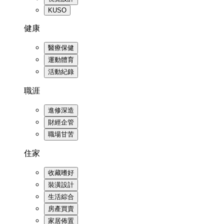
KUSO
健康
醫療保健
運動體育
活動紀錄
職涯
進修深造
財經企管
職場甘苦
住家
收藏嗜好
裝潢設計
生活綜合
房產買賣
家居佈置