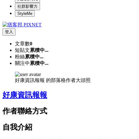
社群影響力
StyleMe
登入
文章數
0
短貼文
累積中...
粉絲
累積中...
關注中
累積中...
好康資訊報報 的部落格作者大頭照
好康資訊報報
作者聯絡方式
自我介紹