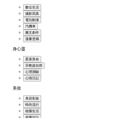
數位生活
攝影寫真
電玩動漫
汽機車
圖文創作
漫畫塗鴉
身心靈
星座算命
宗教超自然
心理測驗
心情日記
美妝
美容彩妝
時尚流行
校園生活
視覺設計