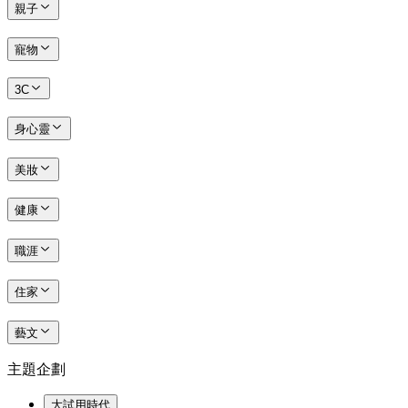
親子
寵物
3C
身心靈
美妝
健康
職涯
住家
藝文
主題企劃
大試用時代