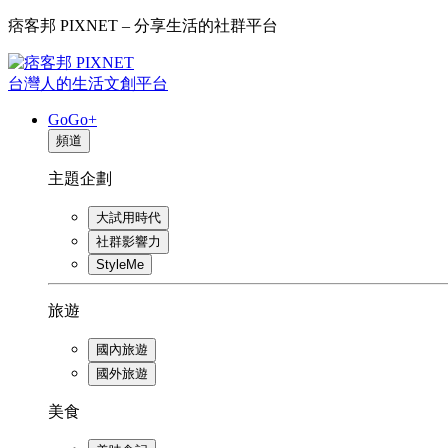
痞客邦 PIXNET – 分享生活的社群平台
台灣人的生活文創平台
GoGo+
頻道
主題企劃
大試用時代
社群影響力
StyleMe
旅遊
國內旅遊
國外旅遊
美食