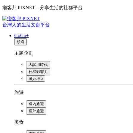
痞客邦 PIXNET – 分享生活的社群平台
台灣人的生活文創平台
GoGo+
頻道
主題企劃
大試用時代
社群影響力
StyleMe
旅遊
國內旅遊
國外旅遊
美食