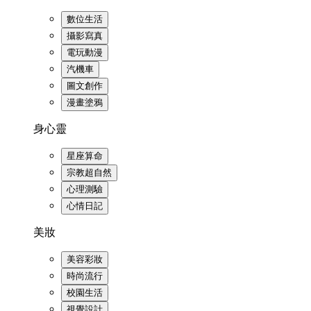
數位生活
攝影寫真
電玩動漫
汽機車
圖文創作
漫畫塗鴉
身心靈
星座算命
宗教超自然
心理測驗
心情日記
美妝
美容彩妝
時尚流行
校園生活
視覺設計