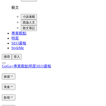
藝文
小說連載
政論人文
散文筆記
專業觀點
明星
SEO週報
StyleMe
搜尋
登入
GoGo+
專業觀點
明星
SEO週報
旅遊
美食
影視