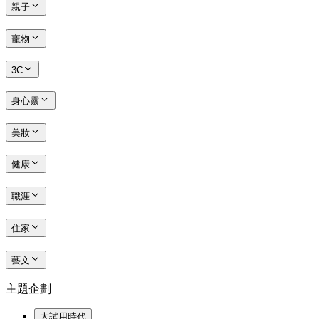
親子
寵物
3C
身心靈
美妝
健康
職涯
住家
藝文
主題企劃
大試用時代