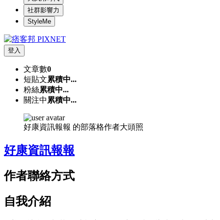
社群影響力
StyleMe
登入
文章數
0
短貼文
累積中...
粉絲
累積中...
關注中
累積中...
好康資訊報報 的部落格作者大頭照
好康資訊報報
作者聯絡方式
自我介紹