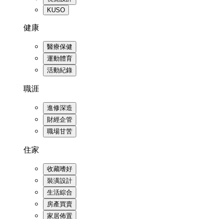
KUSO
健康
醫療保健
運動體育
活動紀錄
職涯
進修深造
財經企管
職場甘苦
住家
收藏嗜好
裝潢設計
生活綜合
房產買賣
家居佈置