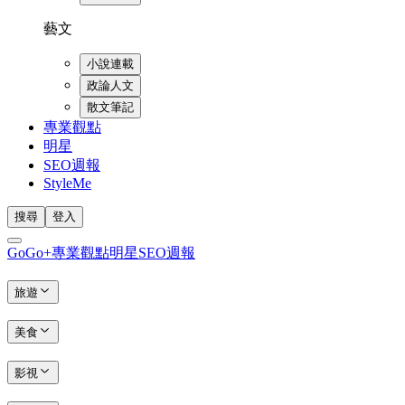
藝文
小說連載
政論人文
散文筆記
專業觀點
明星
SEO週報
StyleMe
搜尋
登入
GoGo+
專業觀點
明星
SEO週報
旅遊
美食
影視