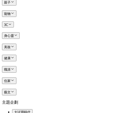
親子
寵物
3C
身心靈
美妝
健康
職涯
住家
藝文
主題企劃
大試用時代