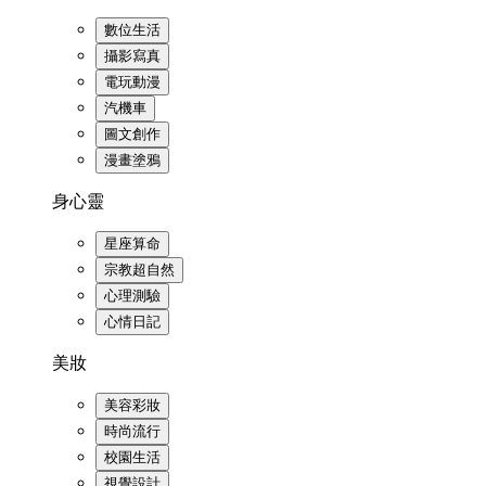
數位生活
攝影寫真
電玩動漫
汽機車
圖文創作
漫畫塗鴉
身心靈
星座算命
宗教超自然
心理測驗
心情日記
美妝
美容彩妝
時尚流行
校園生活
視覺設計