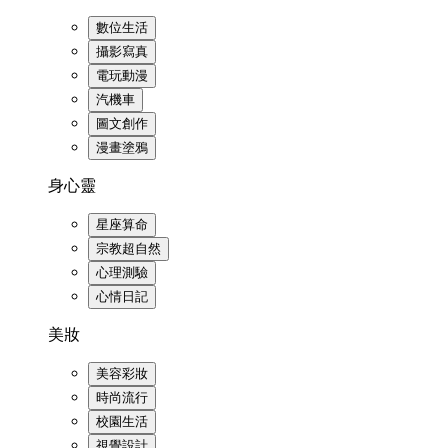
數位生活
攝影寫真
電玩動漫
汽機車
圖文創作
漫畫塗鴉
身心靈
星座算命
宗教超自然
心理測驗
心情日記
美妝
美容彩妝
時尚流行
校園生活
視覺設計