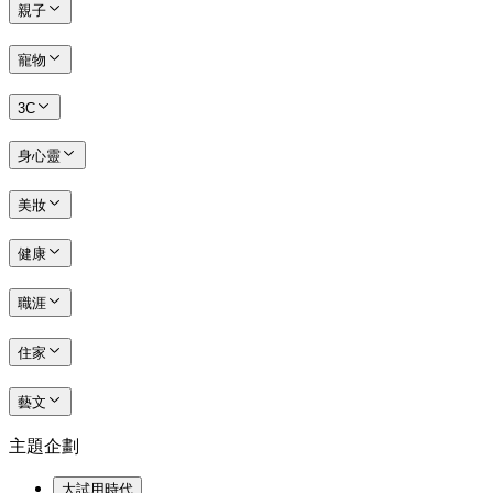
親子
寵物
3C
身心靈
美妝
健康
職涯
住家
藝文
主題企劃
大試用時代