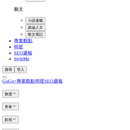
藝文
小說連載
政論人文
散文筆記
專業觀點
明星
SEO週報
StyleMe
搜尋
登入
GoGo+
專業觀點
明星
SEO週報
旅遊
美食
影視