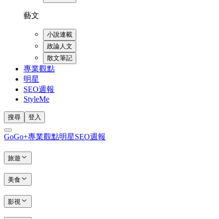
藝文
小說連載
政論人文
散文筆記
專業觀點
明星
SEO週報
StyleMe
搜尋
登入
GoGo+
專業觀點
明星
SEO週報
旅遊
美食
影視