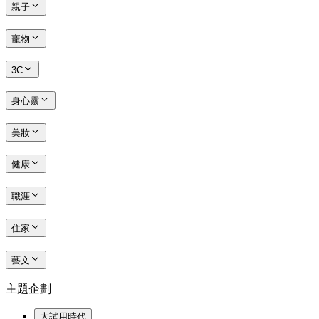
親子
寵物
3C
身心靈
美妝
健康
職涯
住家
藝文
主題企劃
大試用時代