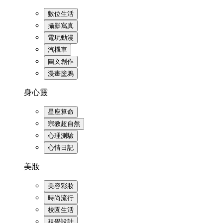
數位生活
攝影寫真
電玩動漫
汽機車
圖文創作
漫畫塗鴉
身心靈
星座算命
宗教超自然
心理測驗
心情日記
美妝
美容彩妝
時尚流行
校園生活
視覺設計