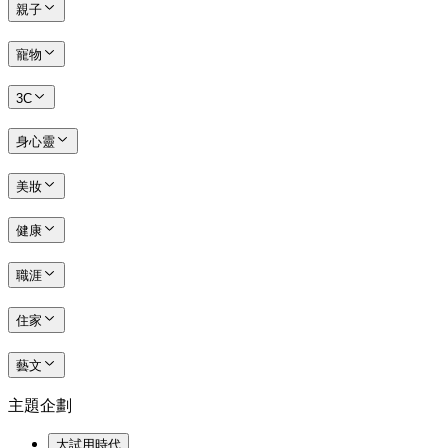
親子
寵物
3C
身心靈
美妝
健康
職涯
住家
藝文
主題企劃
大試用時代