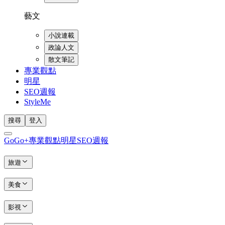
藝文
小說連載
政論人文
散文筆記
專業觀點
明星
SEO週報
StyleMe
搜尋
登入
GoGo+
專業觀點
明星
SEO週報
旅遊
美食
影視