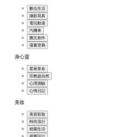
數位生活
攝影寫真
電玩動漫
汽機車
圖文創作
漫畫塗鴉
身心靈
星座算命
宗教超自然
心理測驗
心情日記
美妝
美容彩妝
時尚流行
校園生活
視覺設計