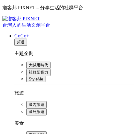
痞客邦 PIXNET – 分享生活的社群平台
台灣人的生活文創平台
GoGo+
頻道
主題企劃
大試用時代
社群影響力
StyleMe
旅遊
國內旅遊
國外旅遊
美食