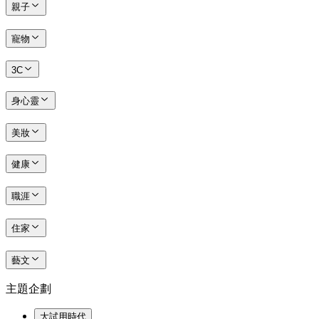
親子
寵物
3C
身心靈
美妝
健康
職涯
住家
藝文
主題企劃
大試用時代