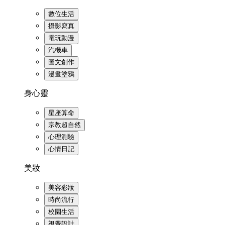
數位生活
攝影寫真
電玩動漫
汽機車
圖文創作
漫畫塗鴉
身心靈
星座算命
宗教超自然
心理測驗
心情日記
美妝
美容彩妝
時尚流行
校園生活
視覺設計