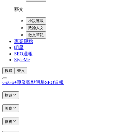
藝文
小說連載
政論人文
散文筆記
專業觀點
明星
SEO週報
StyleMe
搜尋
登入
GoGo+
專業觀點
明星
SEO週報
旅遊
美食
影視