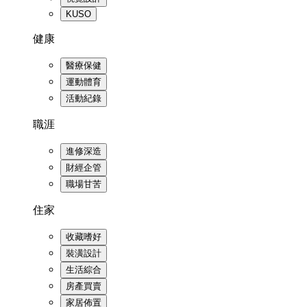
KUSO
健康
醫療保健
運動體育
活動紀錄
職涯
進修深造
財經企管
職場甘苦
住家
收藏嗜好
裝潢設計
生活綜合
房產買賣
家居佈置