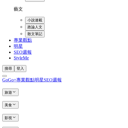
藝文
小說連載
政論人文
散文筆記
專業觀點
明星
SEO週報
StyleMe
搜尋
登入
GoGo+
專業觀點
明星
SEO週報
旅遊
美食
影視