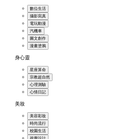
數位生活
攝影寫真
電玩動漫
汽機車
圖文創作
漫畫塗鴉
身心靈
星座算命
宗教超自然
心理測驗
心情日記
美妝
美容彩妝
時尚流行
校園生活
視覺設計