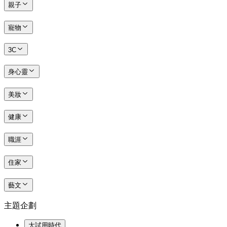
親子
寵物
3C
身心靈
美妝
健康
職涯
住家
藝文
主題企劃
大試用時代