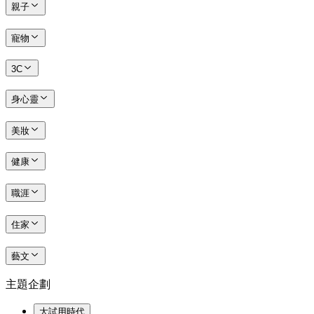
親子
寵物
3C
身心靈
美妝
健康
職涯
住家
藝文
主題企劃
大試用時代