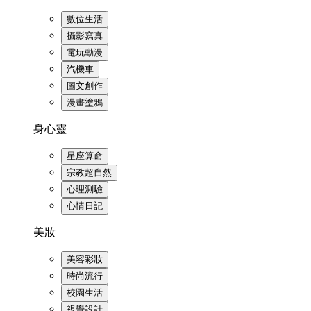
數位生活
攝影寫真
電玩動漫
汽機車
圖文創作
漫畫塗鴉
身心靈
星座算命
宗教超自然
心理測驗
心情日記
美妝
美容彩妝
時尚流行
校園生活
視覺設計