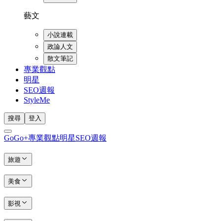
藝文
小說連載
政論人文
散文筆記
專業觀點
明星
SEO週報
StyleMe
搜尋
登入
GoGo+
專業觀點
明星
SEO週報
旅遊
美食
影視