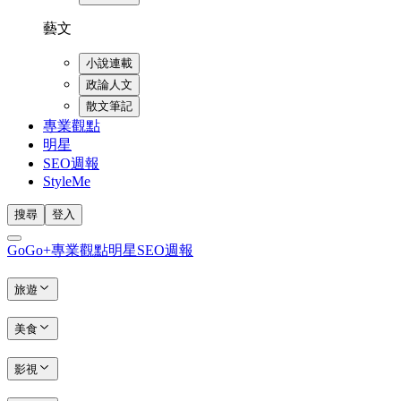
藝文
小說連載
政論人文
散文筆記
專業觀點
明星
SEO週報
StyleMe
搜尋
登入
GoGo+
專業觀點
明星
SEO週報
旅遊
美食
影視