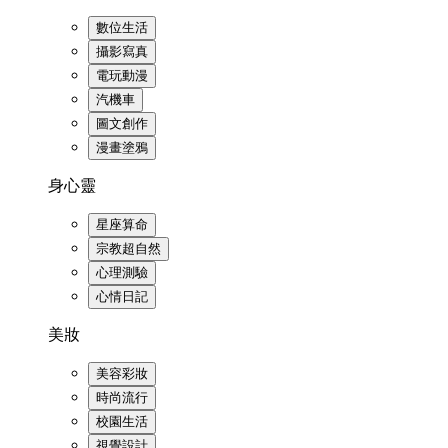
數位生活
攝影寫真
電玩動漫
汽機車
圖文創作
漫畫塗鴉
身心靈
星座算命
宗教超自然
心理測驗
心情日記
美妝
美容彩妝
時尚流行
校園生活
視覺設計