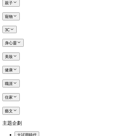
親子
寵物
3C
身心靈
美妝
健康
職涯
住家
藝文
主題企劃
大試用時代