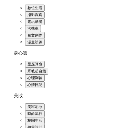
數位生活
攝影寫真
電玩動漫
汽機車
圖文創作
漫畫塗鴉
身心靈
星座算命
宗教超自然
心理測驗
心情日記
美妝
美容彩妝
時尚流行
校園生活
視覺設計