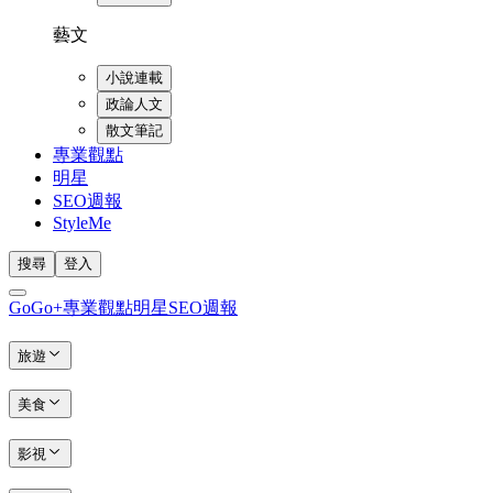
藝文
小說連載
政論人文
散文筆記
專業觀點
明星
SEO週報
StyleMe
搜尋
登入
GoGo+
專業觀點
明星
SEO週報
旅遊
美食
影視