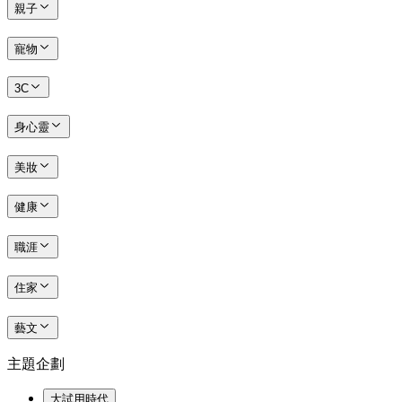
親子
寵物
3C
身心靈
美妝
健康
職涯
住家
藝文
主題企劃
大試用時代