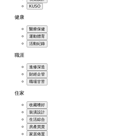
KUSO
健康
醫療保健
運動體育
活動紀錄
職涯
進修深造
財經企管
職場甘苦
住家
收藏嗜好
裝潢設計
生活綜合
房產買賣
家居佈置