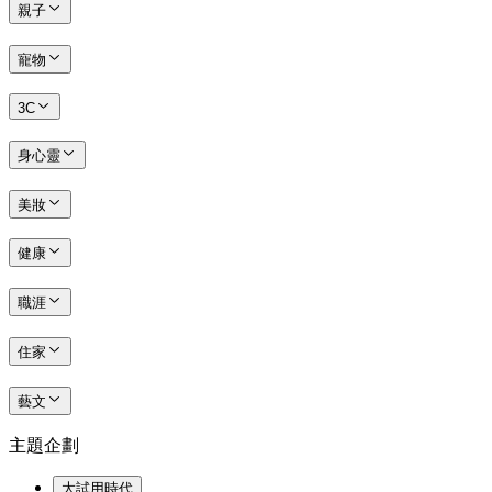
親子
寵物
3C
身心靈
美妝
健康
職涯
住家
藝文
主題企劃
大試用時代