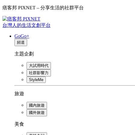
痞客邦 PIXNET – 分享生活的社群平台
台灣人的生活文創平台
GoGo+
頻道
主題企劃
大試用時代
社群影響力
StyleMe
旅遊
國內旅遊
國外旅遊
美食