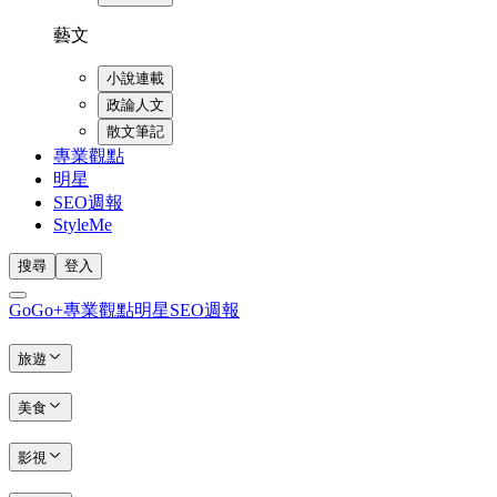
藝文
小說連載
政論人文
散文筆記
專業觀點
明星
SEO週報
StyleMe
搜尋
登入
GoGo+
專業觀點
明星
SEO週報
旅遊
美食
影視