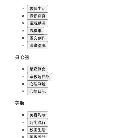
數位生活
攝影寫真
電玩動漫
汽機車
圖文創作
漫畫塗鴉
身心靈
星座算命
宗教超自然
心理測驗
心情日記
美妝
美容彩妝
時尚流行
校園生活
視覺設計