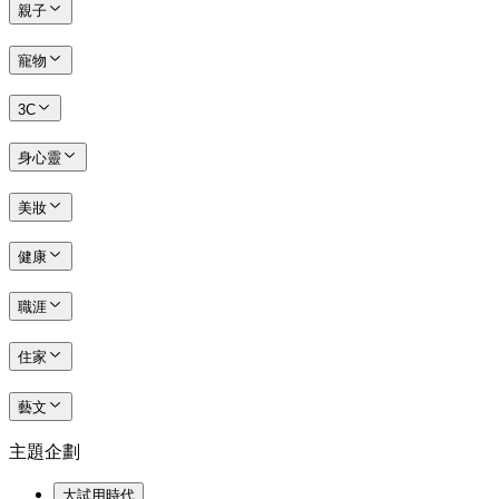
親子
寵物
3C
身心靈
美妝
健康
職涯
住家
藝文
主題企劃
大試用時代