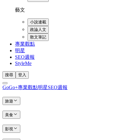
藝文
小說連載
政論人文
散文筆記
專業觀點
明星
SEO週報
StyleMe
搜尋
登入
GoGo+
專業觀點
明星
SEO週報
旅遊
美食
影視