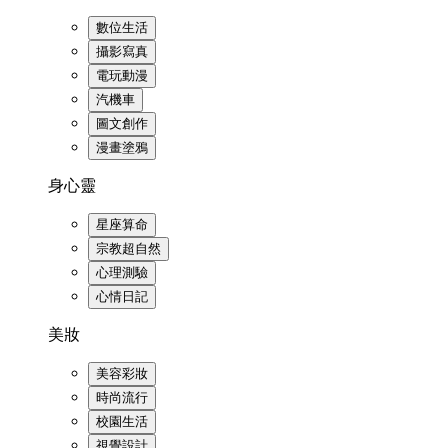
數位生活
攝影寫真
電玩動漫
汽機車
圖文創作
漫畫塗鴉
身心靈
星座算命
宗教超自然
心理測驗
心情日記
美妝
美容彩妝
時尚流行
校園生活
視覺設計