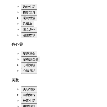
數位生活
攝影寫真
電玩動漫
汽機車
圖文創作
漫畫塗鴉
身心靈
星座算命
宗教超自然
心理測驗
心情日記
美妝
美容彩妝
時尚流行
校園生活
視覺設計