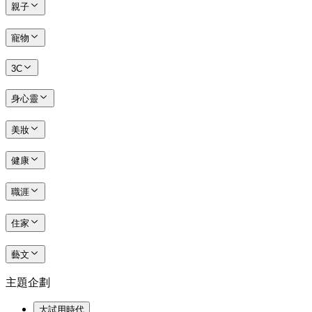
親子
寵物
3C
身心靈
美妝
健康
職涯
住家
藝文
主題企劃
大試用時代