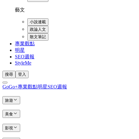
藝文
小說連載
政論人文
散文筆記
專業觀點
明星
SEO週報
StyleMe
搜尋
登入
GoGo+
專業觀點
明星
SEO週報
旅遊
美食
影視