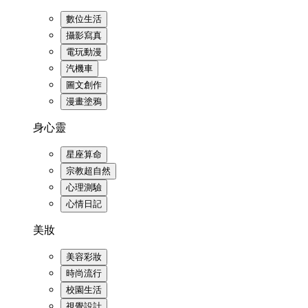
數位生活
攝影寫真
電玩動漫
汽機車
圖文創作
漫畫塗鴉
身心靈
星座算命
宗教超自然
心理測驗
心情日記
美妝
美容彩妝
時尚流行
校園生活
視覺設計