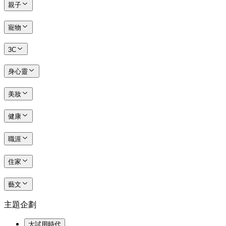
親子
寵物
3C
身心靈
美妝
健康
職涯
住家
藝文
主題企劃
大試用時代