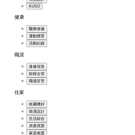
KUSO
健康
醫療保健
運動體育
活動紀錄
職涯
進修深造
財經企管
職場甘苦
住家
收藏嗜好
裝潢設計
生活綜合
房產買賣
家居佈置