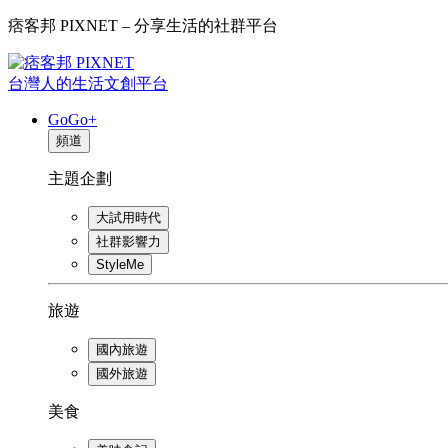
痞客邦 PIXNET – 分享生活的社群平台
台灣人的生活文創平台
GoGo+
頻道
主題企劃
大試用時代
社群影響力
StyleMe
旅遊
國內旅遊
國外旅遊
美食