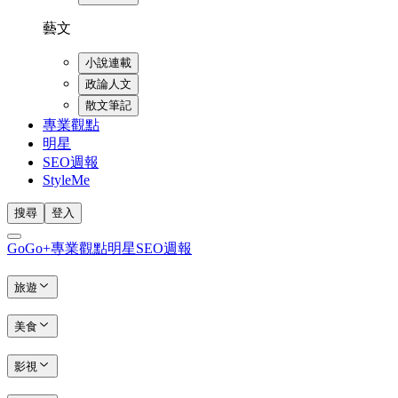
藝文
小說連載
政論人文
散文筆記
專業觀點
明星
SEO週報
StyleMe
搜尋
登入
GoGo+
專業觀點
明星
SEO週報
旅遊
美食
影視