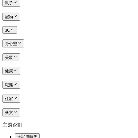
親子
寵物
3C
身心靈
美妝
健康
職涯
住家
藝文
主題企劃
大試用時代