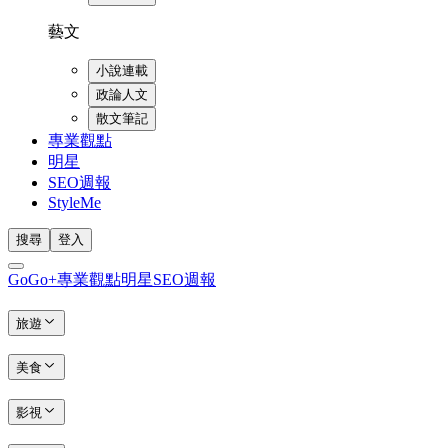
藝文
小說連載
政論人文
散文筆記
專業觀點
明星
SEO週報
StyleMe
搜尋
登入
GoGo+
專業觀點
明星
SEO週報
旅遊
美食
影視