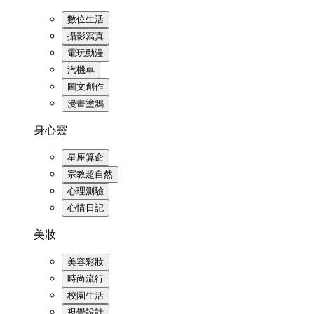
數位生活
攝影寫真
電玩動漫
汽機車
圖文創作
漫畫塗鴉
身心靈
星座算命
宗教超自然
心理測驗
心情日記
美妝
美容彩妝
時尚流行
校園生活
視覺設計